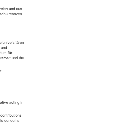
reich und aus
sch-kreativen
runiversitären
 und
ium für
arbeit und die
t.
ative acting in
contributions
gic concerns