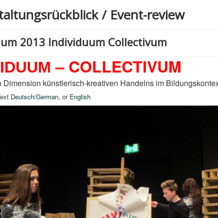
taltungsrückblick / Event-review
um 2013 Individuum Collectivum
– COLLECTIVUM
VIDUUM
n Dimension künstlerisch-kreativen Handelns im Bildungskontex
Text
Deutsch/German
, or
English