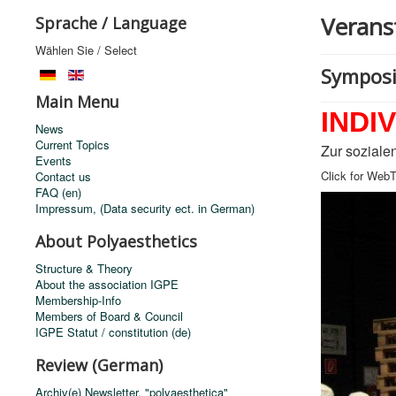
Verans
Sprache / Language
Wählen Sie / Select
Symposi
Main Menu
INDI
News
Current Topics
Zur soziale
Events
Click for Web
Contact us
FAQ (en)
Impressum, (Data security ect. in German)
About Polyaesthetics
Structure & Theory
About the association IGPE
Membership-Info
Members of Board & Council
IGPE Statut / constitution (de)
Review (German)
Archiv(e) Newsletter, "polyaesthetica"