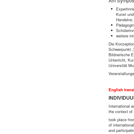
Am Symposi
Expertinn
Kunst und 
Handelns;
Pädagogin
Schülerinn
weitere in
Die Konzeption
Schwerpunkt „
Bildnerische E
Unterricht, Ku
Universität M
Veranstaltungs
English trans
INDIVIDU
International a
the context of
took place fro
of internation
and participat