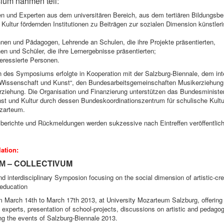
um nahmen teil:
en und Experten aus dem universitären Bereich, aus dem tertiären Bildungsbe
Kultur fördernden Institutionen zu Beiträgen zur sozialen Dimension künstleri
nen und Pädagogen, Lehrende an Schulen, die ihre Projekte präsentierten,
en und Schüler, die ihre Lernergebnisse präsentierten;
teressierte Personen.
 des Symposiums erfolgte in Kooperation mit der Salzburg-Biennale, dem inte
Wissenschaft und Kunst“, den Bundesarbeitsgemeinschaften Musikerziehung
rziehung. Die Organisation und Finanzierung unterstützen das Bundesminister
nst und Kultur durch dessen Bundeskoordinationszentrum für schulische Kultur
ozarteum.
berichte und Rückmeldungen werden sukzessive nach Eintreffen veröffentlich
lation:
– COLLECTIVUM
UM
nd interdisciplinary Symposion focusing on the social dimension of artistic-cre
 education
m March 14th to March 17th 2013, at University Mozarteum Salzburg, offering 
al experts, presentation of school-projects, discussions on artistic and pedago
ing the events of Salzburg-Biennale 2013.