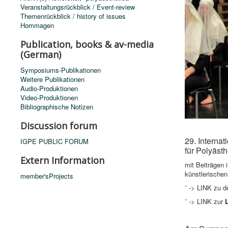
Veranstaltungsrückblick / Event-review
Themenrückblick / history of issues
Hommagen
Publication, books & av-media
(German)
Symposiums-Publikationen
Weitere Publikationen
Audio-Produktionen
Video-Produktionen
Bibliographische Notizen
Discussion forum
29. Internat
IGPE PUBLIC FORUM
für Polyäst
Extern Information
mit Beiträgen 
künstlerischen
member'sProjects
¨
-> LINK zu 
¨ -> LINK zur