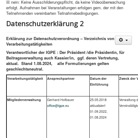
☒ nein: Keine Ausschilderungspflicht
,
da keine Videoüberwachung
erfolgt. Aufnahmen bei Veranstaltungen erfolgen gem. der mit den
Teilnehmenden vereinbarten Teilnahmebedingungen.
Datenschutzerklärung 2
Erklärung zur Datenschutzverordnung – Verzeichnis von
Verarbeitungstätigkeiten
Verantwortlicher der IGPE : Der Präsident /die Präsidentin, für
Beitragsverwaltung auch Kassier/in, ggf. deren Vertretung,
aktual. Stand 1.08.2024, alle Formulierungen gelten
geschlechtsneutral.
Verarbeitungs­tätigkeit
Ansprechpartner
Datum der
Zweck der 
Einführung
Mitglieder­verwaltung
Gerhard Hofbauer
25.05.2018
Verwaltung 
office@igpe.eu
aktualisiert
Vereinstätigk
01.09.2022,
01.08.2024