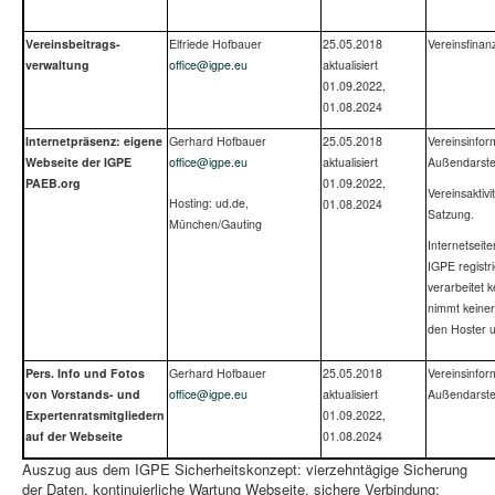
Vereinsbeitrags­
Elfriede Hofbauer
25.05.2018
Vereinsfinan
verwaltung
office@igpe.eu
aktualisiert
01.09.2022,
01.08.2024
Internetpräsenz: eigene
Gerhard Hofbauer
25.05.2018
Vereinsinfor
Webseite der IGPE
office@igpe.eu
aktualisiert
Außendarste
PAEB.org
01.09.2022,
Vereinsaktivi
Hosting: ud.de,
01.08.2024
Satzung.
München/Gauting
Internetseite
IGPE registr
verarbeitet 
nimmt keinerl
den Hoster u
Pers. Info und Fotos
Gerhard Hofbauer
25.05.2018
Vereinsinfor
von Vor­stands- und
office@igpe.eu
aktualisiert
Außendarste
Expertenrats­mitgliedern
01.09.2022,
auf der Webseite
01.08.2024
Auszug aus dem IGPE Sicherheitskonzept: vierzehntägige Sicherung
der Daten, kontinuierliche Wartung Webseite, sichere Verbindung;