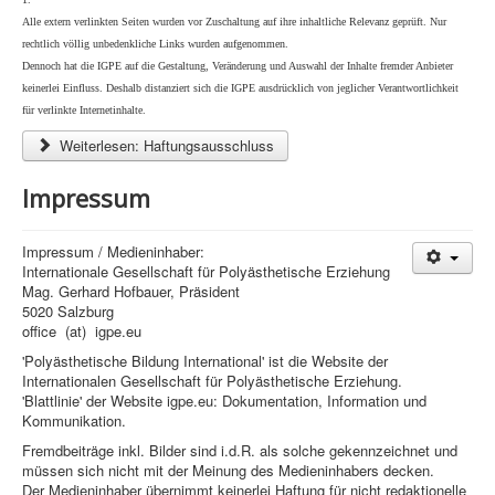
Alle extern verlinkten Seiten wurden vor Zuschaltung auf ihre inhaltliche Relevanz geprüft. Nur
rechtlich völlig unbedenkliche Links wurden aufgenommen.
Dennoch hat die IGPE auf die Gestaltung, Veränderung und Auswahl der Inhalte fremder Anbieter
keinerlei Einfluss. Deshalb distanziert sich die IGPE ausdrücklich von jeglicher Verantwortlichkeit
für verlinkte Internetinhalte.
Weiterlesen: Haftungsausschluss
Impressum
Impressum / Medieninhaber:
Internationale Gesellschaft für Polyästhetische Erziehung
Mag. Gerhard Hofbauer, Präsident
5020 Salzburg
office (at) igpe.eu
'Polyästhetische Bildung International' ist die Website der
Internationalen Gesellschaft für Polyästhetische Erziehung.
'Blattlinie' der Website igpe.eu: Dokumentation, Information und
Kommunikation.
Fremdbeiträge inkl. Bilder sind i.d.R. als solche gekennzeichnet und
müssen sich nicht mit der Meinung des Medieninhabers decken.
Der Medieninhaber übernimmt keinerlei Haftung für nicht redaktionelle