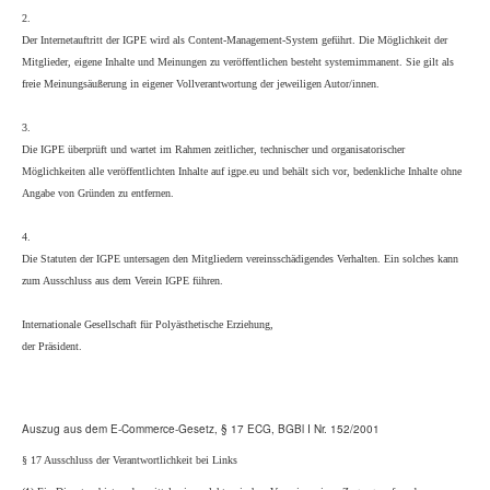
2.
Der Internetauftritt der IGPE wird als Content-Management-System geführt. Die Möglichkeit der
Mitglieder, eigene Inhalte und Meinungen zu veröffentlichen besteht systemimmanent. Sie gilt als
freie Meinungsäußerung in eigener Vollverantwortung der jeweiligen Autor/innen.
3.
Die IGPE überprüft und wartet im Rahmen zeitlicher, technischer und organisatorischer
Möglichkeiten alle veröffentlichten Inhalte auf igpe.eu und behält sich vor, bedenkliche Inhalte ohne
Angabe von Gründen zu entfernen.
4.
Die Statuten der IGPE untersagen den Mitgliedern vereinsschädigendes Verhalten. Ein solches kann
zum Ausschluss aus dem Verein IGPE führen.
Internationale Gesellschaft für Polyästhetische Erziehung,
der Präsident.
Auszug aus dem E-Commerce-Gesetz, § 17 ECG, BGBl I Nr. 152/2001
§ 17 Ausschluss der Verantwortlichkeit bei Links