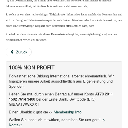
(1) Ein Diensteanbieter, der mittels eines elektronischen Verweises einen Zugang zu fremden
Informationen eröffnet, ist für diese Informationen nicht verantwortlich,
1. sofern er von einer rechtswidrigen Tätigkeit oder Information keine tatsächliche Kenntnis hat und
sich in Bezug auf Schadenersatzansprüche auch keiner Tatsachen oder Umstände bewusst ist, aus
denen eine rechtswidrige Tätigkeit oder Information offensichtlich wird, oder,
2. sobald er diese Kenntnis oder dieses Bewusstsein erlangt hat, unverzüglich tätig wird, um den
elektronischen Verweis zu entfernen.
Zurück
100% NON PROFIT
Polyästhetische Bildung International arbeitet ehrenamtlich. Wir
finanzieren unsere Arbeit ausschließlich aus Eigenleistung und
Spenden.
Helfen Sie mit, durch einen Beitrag auf unser Konto
AT70 2011
1502 7614 3400
bei der Erste Bank, Swiftcode (BIC)
GIBAATWWXXX !
Einen Überblick gibt die ->
Membership Info
Wollen Sie inhaltlich mitwirken, schreiben Sie uns gern!
->
Kontakt