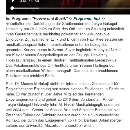
Im Programm
"Poesie und Musik" ->
Programm link
<-
hinterließen die Darbietungen der Studierenden der Tokyo Gakugei
University am 25.3.2025 im Saal des Orff Instituts Salzburg anlässlich
ihres Gastaufenthalts nachhaltig polyästhetisch wirkungsvolle
Eindrücke. Zu japanischer Lyrik und Bildern von Paul Klee setzten sie
musikalisch-sprachliche Improvisationen unter Einbezug des
gesamten Konzertraums in Szene. Zuvor begleitete Masayuki Nakaji
am Klavier seinen Sängerkollegen an der Gakugei University,
Hidekazu Ishizaki, in einem illustren, multinationalen Liederzyklus.
Das Vokalensemble des Orff-Instituts unter Yvonne Hartinger bot
einen musikalischen Willkommensgruß. Das zahlreich erschienene
Publikum gab reichlich Beifall.
Prof. Dr. Masayuki Nakaji steht der Internationalen Gesellschaft für
Polyästhetische Erziehung seit seiner eigenen Studienzeit in Salzburg
nahe. Er war zunächst über Jahre Mitglied des beratenden
Expertengremiums und gehört ab 2016 dem Vorstand an. An der
Tokyo Gakugei University lehrt M. Nakaji Musikpädagogik und steht
seit 2024 dem "Center for Applied Arts and Athletics Education" vor.
Zwischen Tokyo und Salzburg besteht durch ihn ein kontinuierlicher
Kontakt, der durch das Engagement von Prof. Barbara Dobretsberger
seitens der Universität Mozarteum unterstützt wird.