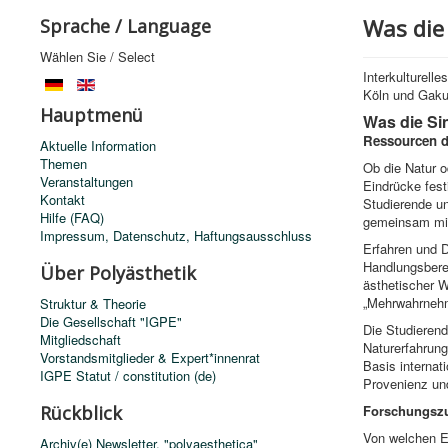
Was die
Sprache / Language
Wählen Sie / Select
Interkulturell
Köln und Gaku
Hauptmenü
Was die Si
Ressourcen de
Aktuelle Information
Themen
Ob die Natur o
Veranstaltungen
Eindrücke fes
Kontakt
Studierende un
Hilfe (FAQ)
gemeinsam mit 
Impressum, Datenschutz, Haftungsausschluss
Erfahren und 
Handlungsberei
Über Polyästhetik
ästhetischer 
„Mehrwahrneh
Struktur & Theorie
Die Gesellschaft "IGPE"
Die Studierend
Mitgliedschaft
Naturerfahrung
Vorstandsmitglieder & Expert*innenrat
Basis internat
IGPE Statut / constitution (de)
Provenienz und
Rückblick
Forschungsz
Von welchen Er
Archiv(e) Newsletter, "polyaesthetica"