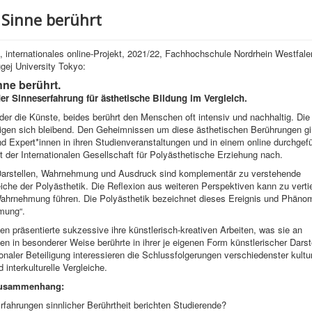
 Sinne berührt
es, internationales online-Projekt, 2021/22, Fachhochschule Nordrhein­ Westfale
gej University Tokyo:
nne berührt.
r Sinneserfahrung für ästhetische Bildung im Vergleich.
der die Künste, beides berührt den Menschen oft intensiv und nachhaltig. Die
tigen sich bleibend. Den Geheimnissen um diese ästhetischen Berührungen g
d Expert*innen in ihren Studienveranstaltungen und in einem online durchgefü
der Internationalen Gesellschaft für Polyästhetische Erziehung nach.
Darstellen, Wahrnehmung und Ausdruck sind komplementär zu verstehende
che der Polyästhetik. Die Reflexion aus weiteren Perspektiven kann zu vertie
Wahrnehmung führen. Die Polyästhetik bezeichnet dieses Ereignis und Phäno
mung“.
en präsentierte sukzessive ihre künstlerisch-kreativen Arbeiten, was sie an
en in besonderer Weise berührte in ihrer je eigenen Form künstlerischer Darst
ionaler Beteiligung interessieren die Schlussfolgerungen verschiedenster kultur
 interkulturelle Vergleiche.
usammenhang:
fahrungen sinnlicher Berührtheit berichten Studierende?