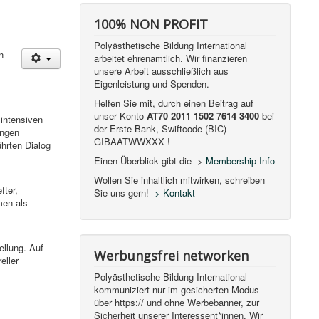
100% NON PROFIT
Polyästhetische Bildung International
n
arbeitet ehrenamtlich. Wir finanzieren
unsere Arbeit ausschließlich aus
Eigenleistung und Spenden.
Helfen Sie mit, durch einen Beitrag auf
unser Konto
AT70 2011 1502 7614 3400
bei
 intensiven
der Erste Bank, Swiftcode (BIC)
ingen
GIBAATWWXXX !
hrten Dialog
Einen Überblick gibt die ->
Membership Info
Wollen Sie inhaltlich mitwirken, schreiben
fter,
Sie uns gern!
-> Kontakt
men als
ellung. Auf
Werbungsfrei networken
eller
Polyästhetische Bildung International
kommuniziert nur im gesicherten Modus
über https:// und ohne Werbebanner, zur
Sicherheit unserer Interessent*innen. Wir